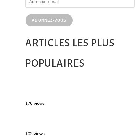
ABONNEZ-VOUS
ARTICLES LES PLUS
POPULAIRES
MONTRÉAL EN ÉTÉ : 72H DANS LA
MÉTROPOLE QUÉBÉCOISE
176 views
2 semaines en Martinique : itinéraire et
conseils
102 views