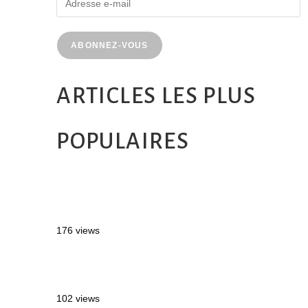
ABONNEZ-VOUS
ARTICLES LES PLUS
POPULAIRES
MONTRÉAL EN ÉTÉ : 72H DANS LA
MÉTROPOLE QUÉBÉCOISE
176 views
2 semaines en Martinique : itinéraire et
conseils
102 views