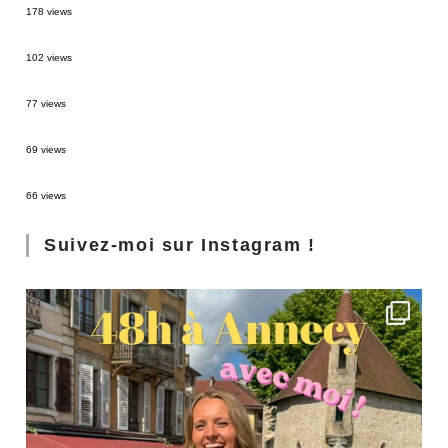
178 views
2 semaines en Martinique : itinéraire et conseils
102 views
Sources thermales en Toscane : Terme di Saturnia et Bagni San Filippo
77 views
3 jours à Florence : Mes coups de coeur
69 views
Les Landes : de Biscarrosse à Contis
66 views
Suivez-moi sur Instagram !