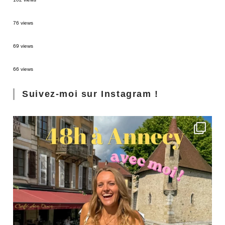
Sources thermales en Toscane : Terme di Saturnia et Bagni San Filippo
76 views
3 jours à Florence : Mes coups de coeur
69 views
Les Landes : de Biscarrosse à Contis
66 views
Suivez-moi sur Instagram !