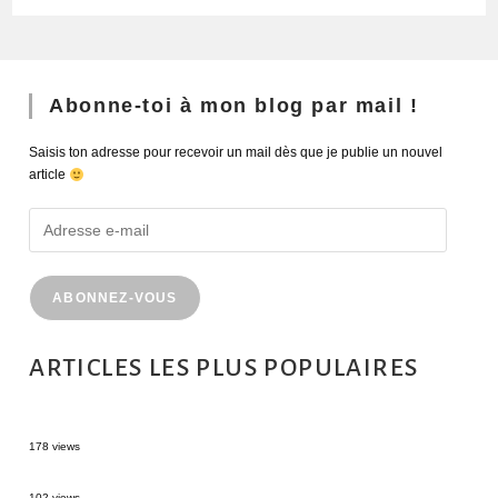
Abonne-toi à mon blog par mail !
Saisis ton adresse pour recevoir un mail dès que je publie un nouvel
article
ABONNEZ-VOUS
ARTICLES LES PLUS POPULAIRES
MONTRÉAL EN ÉTÉ : 72H DANS LA MÉTROPOLE QUÉBÉCOISE
178 views
2 semaines en Martinique : itinéraire et conseils
102 views