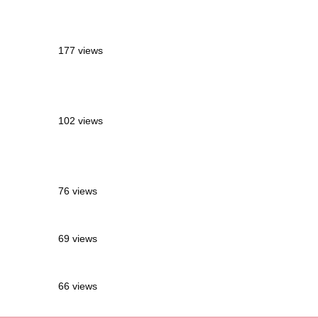
MONTRÉAL EN ÉTÉ : 72H DANS LA
MÉTROPOLE QUÉBÉCOISE
177 views
2 semaines en Martinique : itinéraire et
conseils
102 views
Sources thermales en Toscane : Terme di
Saturnia et Bagni San Filippo
76 views
3 jours à Florence : Mes coups de coeur
69 views
Les Landes : de Biscarrosse à Contis
66 views