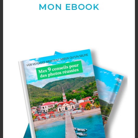
MON EBOOK
Saisis ton adresse pour recevoir un mail dès que je publie un nouvel
article
ABONNEZ-VOUS
ARTICLES LES PLUS POPULAIRES
MONTRÉAL EN ÉTÉ : 72H DANS LA MÉTROPOLE QUÉBÉCOISE
176 views
2 semaines en Martinique : itinéraire et conseils
102 views
Sources thermales en Toscane : Terme di Saturnia et Bagni San Filippo
76 views
3 jours à Florence : Mes coups de coeur
69 views