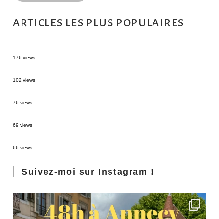
ARTICLES LES PLUS POPULAIRES
MONTRÉAL EN ÉTÉ : 72H DANS LA MÉTROPOLE QUÉBÉCOISE
176 views
2 semaines en Martinique : itinéraire et conseils
102 views
Sources thermales en Toscane : Terme di Saturnia et Bagni San Filippo
76 views
3 jours à Florence : Mes coups de coeur
69 views
Les Landes : de Biscarrosse à Contis
66 views
Suivez-moi sur Instagram !